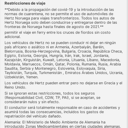
Restricciones de viaje
**Debido a la propagación del covid-19 y la introducción de las
normas de cuarentena, no se permite el uso de automóviles de
Hertz Noruega para viajes transfronterizos. Todos los autos de
Hertz Noruega solo deben conducirse y entregarse dentro de las
fronteras de Noruega hasta finales de agosto de 2021.**
permitir el viaje en ferry entre los cruces de fiordos sin costo
adicional.
Los vehículos de Hertz no se pueden conducir ni dejar en ningún
país africano o asiático ni en Armenia, Azerbaiyán, Baréin,
Bielorrusia, Bosnia-Herzegovina, Bulgaria, Croacia, República Checa,
Egipto, Estonia, Georgia, Hungría, Irán, Irak, Israel, Jordania,
Kazajstán, Kirguistán, Kuwait, Letonia, Lituania, Líbano, Macedonia,
Moldavia, Marruecos, Omán, Qatar, Polonia, Rumania, Rusia, Arabia
Saudita, Serbia y Montenegro, Eslovenia, Eslovaquia, Siria,
Tayikistán, Turquía, Turkmenistán , Emiratos Árabes Unidos, Ucrania,
Uzbekistán, Yemen.
Los vehículos de Hertz pueden entrar pero no dejarse en Grecia y el
Reino Unido.
Si se ignoran estas restricciones, todos los seguros
(Responsabilidad Civil, CDW, TP, PAI), si se aceptan, se
considerarán nulos y sin efecto.
El conductor será totalmente responsable en caso de accidentes y
asumirá todas las consecuencias, incluidos los gastos de
repatriación del vehículo dañado.
Alemania: El Ministerio de Medio Ambiente de Alemania ha
introducido Zonas Medioambientales en ciertas ciudades alemanas.