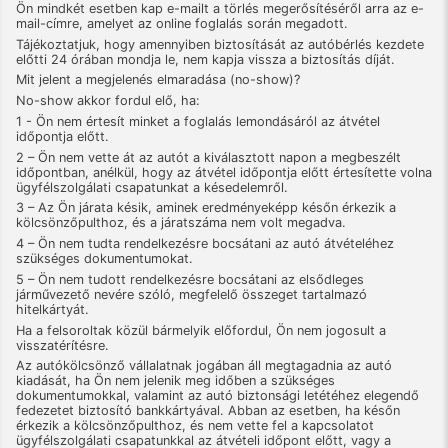
Ön mindkét esetben kap e-mailt a törlés megerősítéséről arra az e-
mail-címre, amelyet az online foglalás során megadott.
Tájékoztatjuk, hogy amennyiben biztosítását az autóbérlés kezdete
előtti 24 órában mondja le, nem kapja vissza a biztosítás díját.
Mit jelent a megjelenés elmaradása (no-show)?
No-show akkor fordul elő, ha:
1 - Ön nem értesít minket a foglalás lemondásáról az átvétel
időpontja előtt.
2 – Ön nem vette át az autót a kiválasztott napon a megbeszélt
időpontban, anélkül, hogy az átvétel időpontja előtt értesítette volna
ügyfélszolgálati csapatunkat a késedelemről.
3 – Az Ön járata késik, aminek eredményeképp későn érkezik a
kölcsönzőpulthoz, és a járatszáma nem volt megadva.
4 – Ön nem tudta rendelkezésre bocsátani az autó átvételéhez
szükséges dokumentumokat.
5 – Ön nem tudott rendelkezésre bocsátani az elsődleges
járművezető nevére szóló, megfelelő összeget tartalmazó
hitelkártyát.
Ha a felsoroltak közül bármelyik előfordul, Ön nem jogosult a
visszatérítésre.
Az autókölcsönző vállalatnak jogában áll megtagadnia az autó
kiadását, ha Ön nem jelenik meg időben a szükséges
dokumentumokkal, valamint az autó biztonsági letétéhez elegendő
fedezetet biztosító bankkártyával. Abban az esetben, ha későn
érkezik a kölcsönzőpulthoz, és nem vette fel a kapcsolatot
ügyfélszolgálati csapatunkkal az átvételi időpont előtt, vagy a