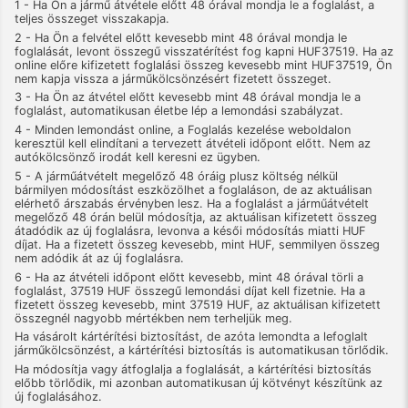
1 - Ha Ön a jármű átvétele előtt 48 órával mondja le a foglalást, a
teljes összeget visszakapja.
2 - Ha Ön a felvétel előtt kevesebb mint 48 órával mondja le
foglalását, levont összegű visszatérítést fog kapni HUF37519. Ha az
online előre kifizetett foglalási összeg kevesebb mint HUF37519, Ön
nem kapja vissza a járműkölcsönzésért fizetett összeget.
3 - Ha Ön az átvétel előtt kevesebb mint 48 órával mondja le a
foglalást, automatikusan életbe lép a lemondási szabályzat.
4 - Minden lemondást online, a Foglalás kezelése weboldalon
keresztül kell elindítani a tervezett átvételi időpont előtt. Nem az
autókölcsönző irodát kell keresni ez ügyben.
5 - A járműátvételt megelőző 48 óráig plusz költség nélkül
bármilyen módosítást eszközölhet a foglaláson, de az aktuálisan
elérhető árszabás érvényben lesz. Ha a foglalást a járműátvételt
megelőző 48 órán belül módosítja, az aktuálisan kifizetett összeg
átadódik az új foglalásra, levonva a késői módosítás miatti HUF
díjat. Ha a fizetett összeg kevesebb, mint HUF, semmilyen összeg
nem adódik át az új foglalásra.
6 - Ha az átvételi időpont előtt kevesebb, mint 48 órával törli a
foglalást, 37519 HUF összegű lemondási díjat kell fizetnie. Ha a
fizetett összeg kevesebb, mint 37519 HUF, az aktuálisan kifizetett
összegnél nagyobb mértékben nem terheljük meg.
Ha vásárolt kártérítési biztosítást, de azóta lemondta a lefoglalt
járműkölcsönzést, a kártérítési biztosítás is automatikusan törlődik.
Ha módosítja vagy átfoglalja a foglalását, a kártérítési biztosítás
előbb törlődik, mi azonban automatikusan új kötvényt készítünk az
új foglalásához.