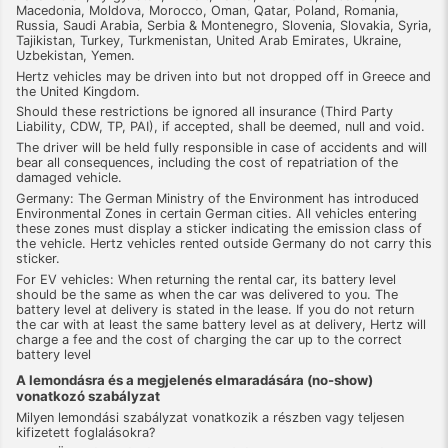
Macedonia, Moldova, Morocco, Oman, Qatar, Poland, Romania,
Russia, Saudi Arabia, Serbia & Montenegro, Slovenia, Slovakia, Syria,
Tajikistan, Turkey, Turkmenistan, United Arab Emirates, Ukraine,
Uzbekistan, Yemen.
Hertz vehicles may be driven into but not dropped off in Greece and
the United Kingdom.
Should these restrictions be ignored all insurance (Third Party
Liability, CDW, TP, PAI), if accepted, shall be deemed, null and void.
The driver will be held fully responsible in case of accidents and will
bear all consequences, including the cost of repatriation of the
damaged vehicle.
Germany: The German Ministry of the Environment has introduced
Environmental Zones in certain German cities. All vehicles entering
these zones must display a sticker indicating the emission class of
the vehicle. Hertz vehicles rented outside Germany do not carry this
sticker.
For EV vehicles: When returning the rental car, its battery level
should be the same as when the car was delivered to you. The
battery level at delivery is stated in the lease. If you do not return
the car with at least the same battery level as at delivery, Hertz will
charge a fee and the cost of charging the car up to the correct
battery level
A lemondásra és a megjelenés elmaradására (no-show)
vonatkozó szabályzat
Milyen lemondási szabályzat vonatkozik a részben vagy teljesen
kifizetett foglalásokra?