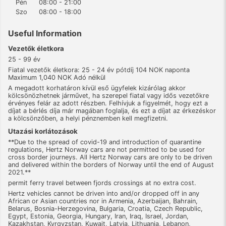
Pén
08:00 - 21:00
Szo
08:00 - 18:00
Useful Information
Vezetők életkora
25 - 99 év
Fiatal vezetők életkora: 25 - 24 év pótdíj 104 NOK naponta
Maximum 1,040 NOK Adó nélkül
A megadott korhatáron kívül eső ügyfelek kizárólag akkor
kölcsönözhetnek járművet, ha szerepel fiatal vagy idős vezetőkre
érvényes felár az adott részben. Felhívjuk a figyelmét, hogy ezt a
díjat a bérlés díja már magában foglalja, és ezt a díjat az érkezéskor
a kölcsönzőben, a helyi pénznemben kell megfizetni.
Utazási korlátozások
**Due to the spread of covid-19 and introduction of quarantine
regulations, Hertz Norway cars are not permitted to be used for
cross border journeys. All Hertz Norway cars are only to be driven
and delivered within the borders of Norway until the end of August
2021.**
permit ferry travel between fjords crossings at no extra cost.
Hertz vehicles cannot be driven into and/or dropped off in any
African or Asian countries nor in Armenia, Azerbaijan, Bahrain,
Belarus, Bosnia-Herzegovina, Bulgaria, Croatia, Czech Republic,
Egypt, Estonia, Georgia, Hungary, Iran, Iraq, Israel, Jordan,
Kazakhstan, Kyrgyzstan, Kuwait, Latvia, Lithuania, Lebanon,